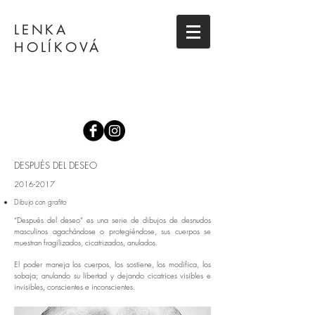
LENKA
HOLÍKOVÁ
DESPUÉS DEL DESEO
2016-2017
Dibujo con grafito
“Después del deseo” es una serie de dibujos de desnudos
masculinos agachándose o protegiéndose, sus cuerpos se
muestran fragilizados, cicatrizados, anulados.
El poder maneja los cuerpos, los sostiene, los modifica, los
sobaja; anulando su libertad y dejando cicatrices visibles e
invisibles, conscientes e inconscientes.