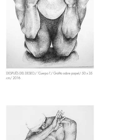
DESPUÉS DEL DESEO/ "Cuerpo I"/ Grafito sobre papel/ 50 x 35
cm/ 2016