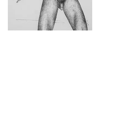
DESPUÉS DEL DESEO/ "Cuerpo II"/ Grafito sobre papel/ 50 x 35
cm/ 2016