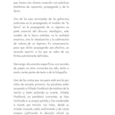
que tienen una directa conexión con prácticas
totalitarias de represión, propaganda y de lo
típico.
Uno de los ejes principales de los gobiernos
autócratas es la propaganda, el modelo de “lo
típico” en la propaganda de un régimen es
parte esencial del discurso ideológico, este
modelo de lo típico sintetiza, no la realidad
empírica, sino la idealización y la sublimación
de valores de un régimen. En consecuencia,
para que dicha propaganda sea efectiva, se
necesita reprimir a los que se salen de sus
límites estrictamente definidos.
Intervengo documentos específicos con recortes
de papel, en otros momentos los rallo, tacho o
anulo ciertas partes de texto o de la fotografía.
Una de las cartas que recupero está escrita por
niños de escuela primaria, los escolares están
acusando a Milada Horáková de traidora de la
nación y están pidiendo su muerte. Milada
Horáková, ex partidaria comunista, se hizo
incómoda a su propio partido y fue condenada
a muerte por traición. Los niños, desde su
mirada inocente, están reafirmando y de cierta
manera justificando la decisión oficial ya