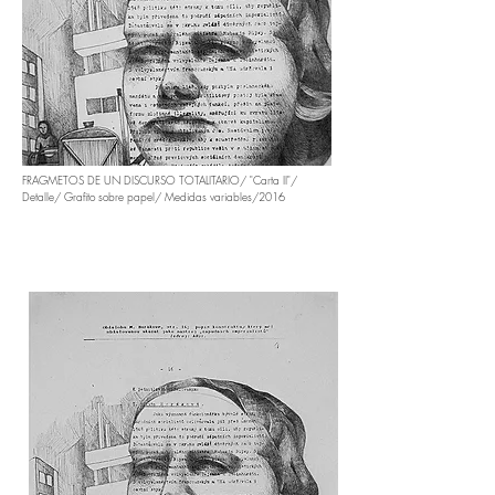
FRAGMETOS DE UN DISCURSO TOTALITARIO/ "Carta II"/
Detalle/ Grafito sobre papel/ Medidas variables/2016