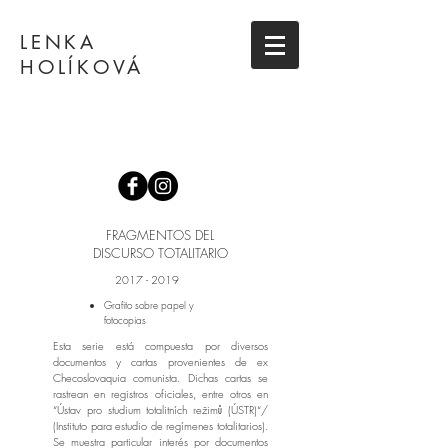
LENKA
HOLÍKOVÁ
FRAGMENTOS DEL
DISCURSO TOTALITARIO
2017 - 2019
Grafito sobre papel y
fotocopias
Esta serie está compuesta por diversos
documentos y cartas provenientes de ex
Checoslovaquia comunista. Dichas cartas se
rastrean en registros oficiales, entre otros en
“Ústav pro studium totalitních režimů (ÚSTR)“/
(Instituto para estudio de regímenes totalitarios).
Se muestra particular interés por documentos