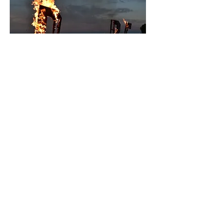
UDEN FRYGT / SIN MIEDO; 2022;
instalación y acción in situ; instalación:
madera, tableros de contrachapado,
retazos de tela y pegamento blanco;
dimensiones: aprox. 240 × 380 × 80 cm;
Unerud, Dinamarca.