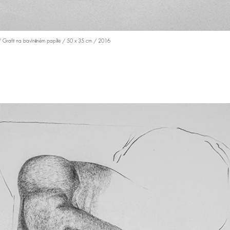
 Grafit na bavlněném papíře / 50 x 35 cm / 2016