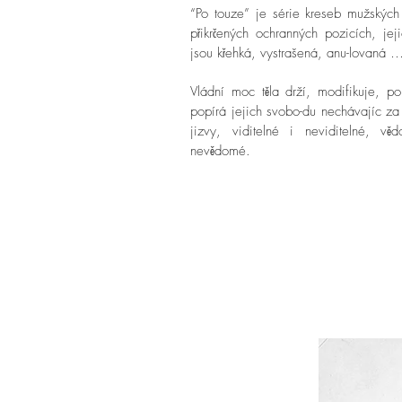
“Po touze” je série kreseb mužských
přikrčených ochranných pozicích, jeji
jsou křehká, vystrašená, anu-lovaná 
Vládní moc těla drží, modifikuje, po
popírá jejich svobo-du nechávajíc z
jizvy, viditelné i neviditelné, vě
nevědomé.