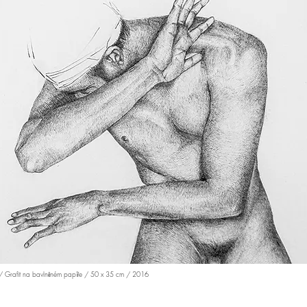
/ Grafit na bavlněném papíře / 50 x 35 cm / 2016