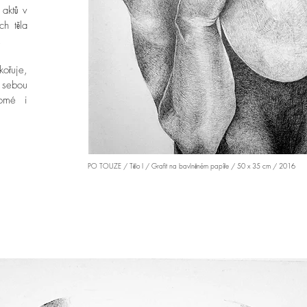
 aktů v
ch těla
…
kořuje,
a sebou
domé i
PO TOUZE / Tělo I / Grafit na bavlněném papíře / 50 x 35 cm / 2016