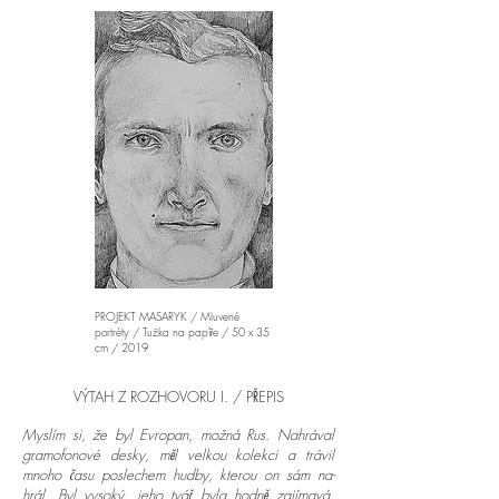
PROJEKT MASARYK / Mluvené
portréty / Tužka na papíře / 50 x 35
cm / 2019
VÝTAH Z ROZHOVORU I. / PŘEPIS
Myslím si, že byl Evropan, možná Rus. Nahrával
gramofonové desky, měl velkou kolekci a trávil
mnoho času poslechem hudby, kterou on sám na-
hrál. Byl vysoký, jeho tvář byla hodně zajímavá,