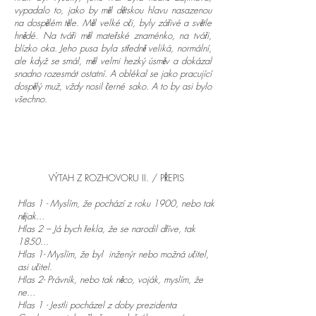
vypadalo to, jako by měl dětskou hlavu nasazenou
na dospělém těle. Měl velké oči, byly zářivé a světle
hnědé. Na tváři měl mateřské znaménko, na tváři,
blízko oka. Jeho pusa byla středně veliká, normální,
ale když se smál, měl velmi hezký úsměv a dokázal
snadno rozesmát ostatní. A oblékal se jako pracující
dospělý muž, vždy nosil černé sako. A to by asi bylo
všechno.
VÝTAH Z ROZHOVORU II. / PŘEPIS
Hlas 1 - Myslím, že pochází z roku 1900, nebo tak
nějak...
Hlas 2 – Já bych řekla, že se narodil dříve, tak
1850...
Hlas 1- Myslím, že byl inženýr nebo možná učitel,
asi učitel.
Hlas 2- Právník, nebo tak něco, voják, myslím, že
ne...
Hlas 1 - Jestli pocházel z doby prezidenta