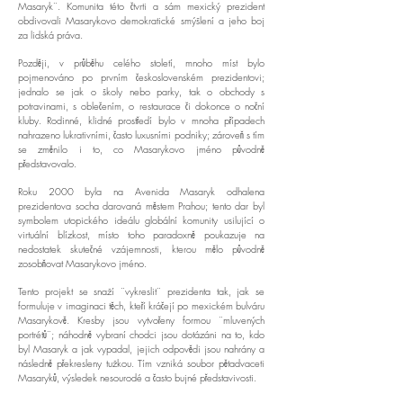
Masaryk¨. Komunita této čtvrti a sám mexický prezident
obdivovali Masarykovo demokratické smýšlení a jeho boj
za lidská práva.
Později, v průběhu celého století, mnoho míst bylo
pojmenováno po prvním československém prezidentovi;
jednalo se jak o školy nebo parky, tak o obchody s
potravinami, s oblečením, o restaurace či dokonce o noční
kluby. Rodinné, klidné prostředí bylo v mnoha případech
nahrazeno lukrativními, často luxusními podniky; zároveň s tím
se změnilo i to, co Masarykovo jméno původně
představovalo.
Roku 2000 byla na Avenida Masaryk odhalena
prezidentova socha darovaná městem Prahou; tento dar byl
symbolem utopického ideálu globální komunity usilující o
virtuální blízkost, místo toho paradoxně poukazuje na
nedostatek skutečné vzájemnosti, kterou mělo původně
zosobňovat Masarykovo jméno.
Tento projekt se snaží ¨vykreslit¨ prezidenta tak, jak se
formuluje v imaginaci těch, kteří kráčejí po mexickém bulváru
Masarykově. Kresby jsou vytvořeny formou ¨mluvených
portrétů¨; náhodně vybraní chodci jsou dotázáni na to, kdo
byl Masaryk a jak vypadal, jejich odpovědi jsou nahrány a
následně překresleny tužkou. Tím vzniká soubor pětadvaceti
Masaryků, výsledek nesourodé a často bujné představivosti.