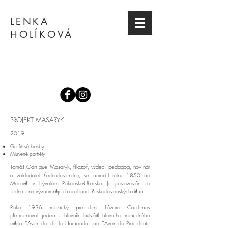
LENKA
HOLÍKOVÁ
PROJEKT MASARYK
2019
Grafitové kresby
Mluvené portréty
Tomáš Garrigue Masaryk, filozof, vědec, pedagog, novinář
a zakladatel Československa, se narodil roku 1850 na
Moravě, v bývalém Rakousku-Uhersku. Je považován za
jednu z nejvýznamnějších osobností československých dějin.
Roku 1936 mexický prezident Lázaro Cárdenas
přejmenoval jeden z hlavník bulvárů hlavního mexického
města ¨Avenida de la Hacienda¨ na ¨Avenida Presidente