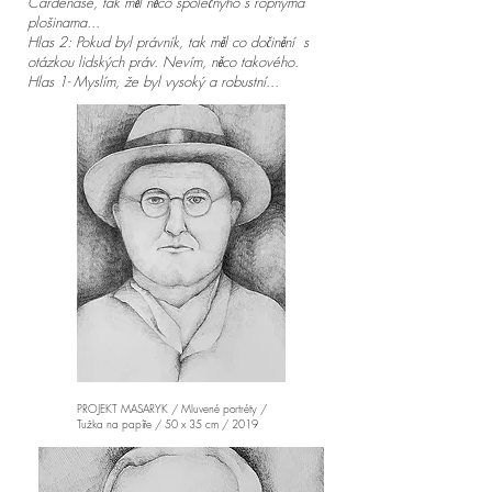
Cardenase, tak měl něco společnýho s ropnýma
plošinama...
Hlas 2: Pokud byl právník, tak měl co dočinění s
otázkou lidských práv. Nevím, něco takového.
Hlas 1- Myslím, že byl vysoký a robustní...
PROJEKT MASARYK / Mluvené portréty /
Tužka na papíře / 50 x 35 cm / 2019