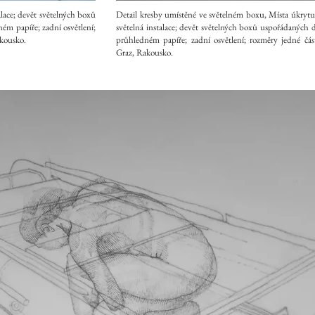
alace; devět světelných boxů
Detail kresby umístěné ve světelném boxu, Místa úkrytu 
ém papíře; zadní osvětlení;
světelná instalace; devět světelných boxů uspořádaných d
akousko.
průhledném papíře; zadní osvětlení; rozměry jedné čás
Graz, Rakousko.