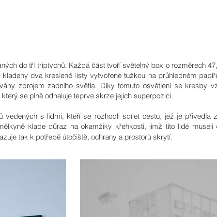
aných do tří triptychů. Každá část tvoří světelný box o rozměrech 47
e kladeny dva kreslené listy vytvořené tužkou na průhledném papíř
vány zdrojem zadního světla. Díky tomuto osvětlení se kresby v
, který se plně odhaluje teprve skrze jejich superpozici.
 vedených s lidmi, kteří se rozhodli sdílet cestu, jež je přivedla
mělkyně klade důraz na okamžiky křehkosti, jimž tito lidé museli
kazuje tak k potřebě útočiště, ochrany a prostorů skrytí.