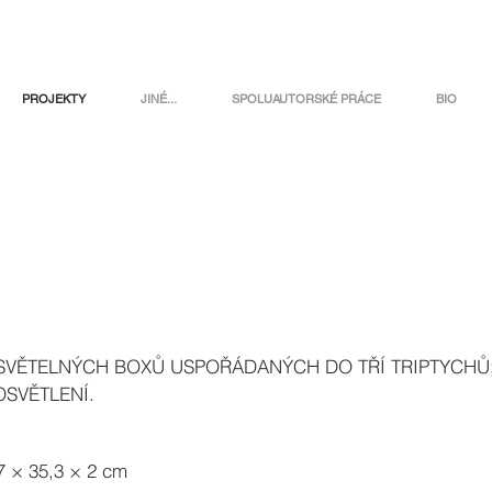
PROJEKTY
JINÉ...
SPOLUAUTORSKÉ PRÁCE
BIO
 SVĚTELNÝCH BOXŮ USPOŘÁDANÝCH DO TŘÍ TRIPTYCHŮ
OSVĚTLENÍ.
× 35,3 × 2 cm