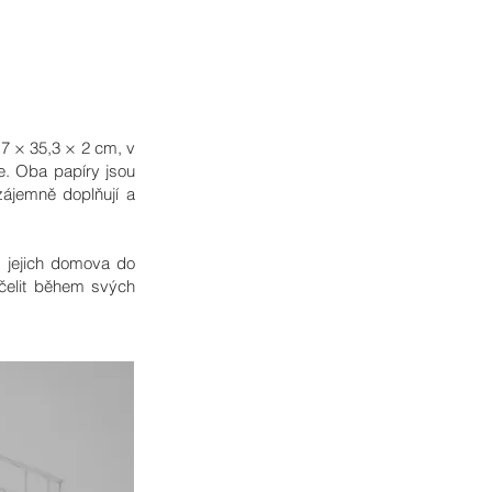
,7 × 35,3 × 2 cm, v
e. Oba papíry jsou
zájemně doplňují a
 z jejich domova do
 čelit během svých