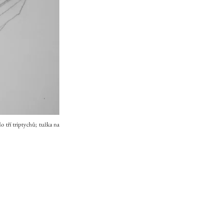
o tří triptychů; tužka na