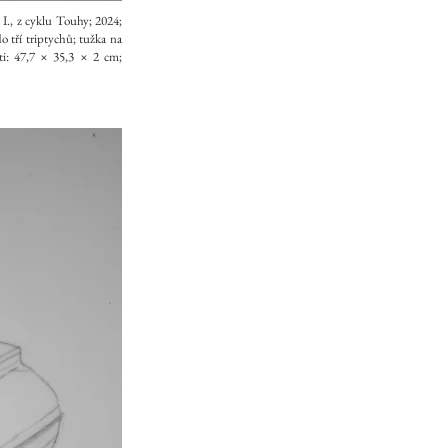
I., z cyklu Touhy; 2024;
o tří triptychů; tužka na
ti: 47,7 × 35,3 × 2 cm;