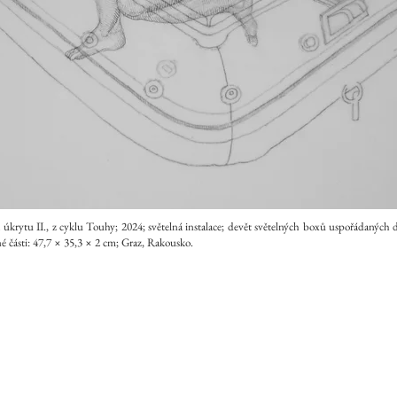
 úkrytu II., z cyklu Touhy; 2024; světelná instalace; devět světelných boxů uspořádaných d
é části: 47,7 × 35,3 × 2 cm; Graz, Rakousko.