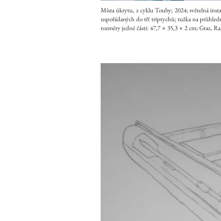
Místa úkrytu, z cyklu Touhy; 2024; světelná inst
uspořádaných do tří triptychů; tužka na průhledn
rozměry jedné části: 47,7 × 35,3 × 2 cm; Graz, R