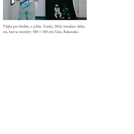
Vlajka pro Súdán, z cyklu: Touhy; 2024; instalace: látka,
nit, barva; rozměry: 500 × 100 cm; Graz, Rakousko.
Pohled na proces / Vlajka pro Súdán, ze série Touhy;
2024; dokumentární fotografie; tvorba díla společně se
Zainab, jejími dětmi a Mohamedem; Graz, Rakousko.