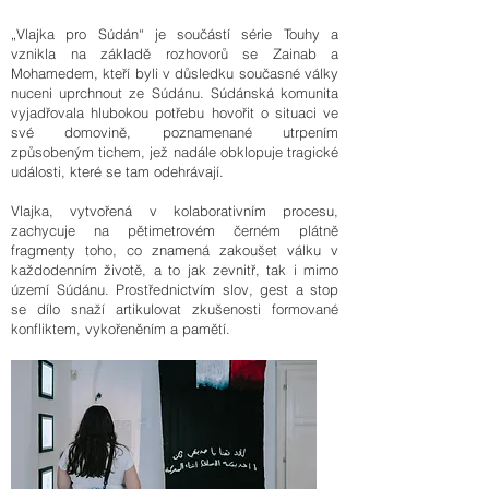
„Vlajka pro Súdán“ je součástí série Touhy a
vznikla na základě rozhovorů se Zainab a
Mohamedem, kteří byli v důsledku současné války
nuceni uprchnout ze Súdánu. Súdánská komunita
vyjadřovala hlubokou potřebu hovořit o situaci ve
své domovině, poznamenané utrpením
způsobeným tichem, jež nadále obklopuje tragické
události, které se tam odehrávají.
Vlajka, vytvořená v kolaborativním procesu,
zachycuje na pětimetrovém černém plátně
fragmenty toho, co znamená zakoušet válku v
každodenním životě, a to jak zevnitř, tak i mimo
území Súdánu. Prostřednictvím slov, gest a stop
se dílo snaží artikulovat zkušenosti formované
konfliktem, vykořeněním a pamětí.